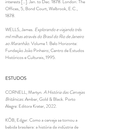
interests […]. Jan. to Dec. 1878. London: The 
Offices, 5, Bond Court, Walbrook, E.C., 
1878.
WELLS, James. 
Explorando e viajando três 
mil milhas através do Brasil do Rio de Janeiro 
ao Maranhão
. Volume 1. Belo Horizonte: 
Fundação João Pinheiro; Centro de Estudos 
Históricos e Culturais, 1995.
ESTUDOS
CORNELL, Martyn. 
A História das Cervejas 
Britânicas: 
Amber, Gold & Black. Porto 
Alegre: Editora Krater, 2022.
KÖB, Edgar. Como a cerveja se tornou a 
bebida brasileira: a história da indústria de 