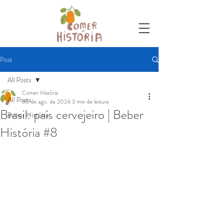
Post
All Posts
Comer História
All Posts
30 de ago. de 2024
3 min de leitura
Brasil: país cervejeiro | Beber
Beber História
História #8