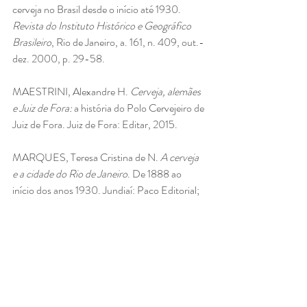
cerveja no Brasil desde o início até 1930. 
Revista do Instituto Histórico e Geográfico 
Brasileiro
, Rio de Janeiro, a. 161, n. 409, out.-
dez. 2000, p. 29-58.
MAESTRINI, Alexandre H. 
Cerveja, alemães 
e Juiz de Fora:
 a história do Polo Cervejeiro de 
Juiz de Fora. Juiz de Fora: Editar, 2015.
MARQUES, Teresa Cristina de N. 
A cerveja 
e a cidade do Rio de Janeiro
. De 1888 ao 
início dos anos 1930. Jundiaí: Paco Editorial; 
Brasília: EdUNB, 2014.
SOUSA, Diógenes
. Cidade e Cerveja:
 um 
gole de história no processo de urbanização da 
cidade de São Paulo. Santo André: Editora 
UFABC, 2022.