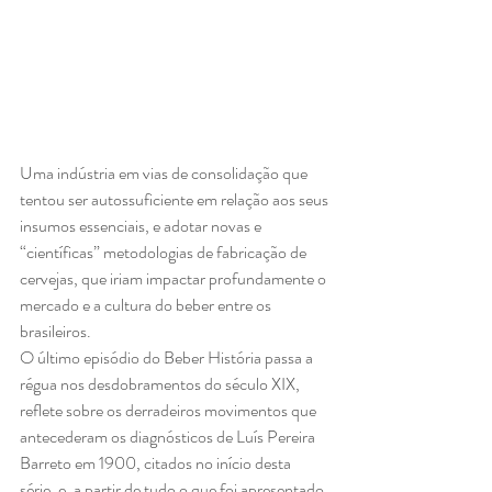
Uma indústria em vias de consolidação que 
tentou ser autossuficiente em relação aos seus 
insumos essenciais, e adotar novas e 
“científicas” metodologias de fabricação de 
cervejas, que iriam impactar profundamente o 
mercado e a cultura do beber entre os 
brasileiros.
O último episódio do Beber História passa a 
régua nos desdobramentos do século XIX, 
reflete sobre os derradeiros movimentos que 
antecederam os diagnósticos de Luís Pereira 
Barreto em 1900, citados no início desta 
série, e, a partir de tudo o que foi apresentado 