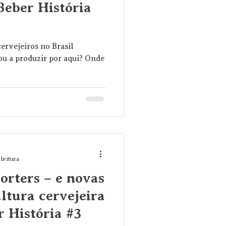
 Beber História
ervejeiros no Brasil
ou a produzir por aqui? Onde
 leitura
Porters – e novas
ltura cervejeira
r História #3