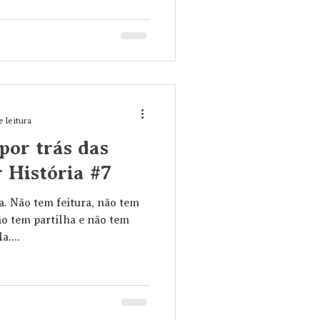
e leitura
por trás das
r História #7
. Não tem feitura, não tem
o tem partilha e não tem
....