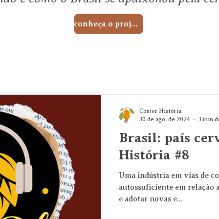
conheça o projeto
Comer História
30 de ago. de 2024
3 min d
Brasil: país cer
História #8
Uma indústria em vias de co
autossuficiente em relação 
e adotar novas e...