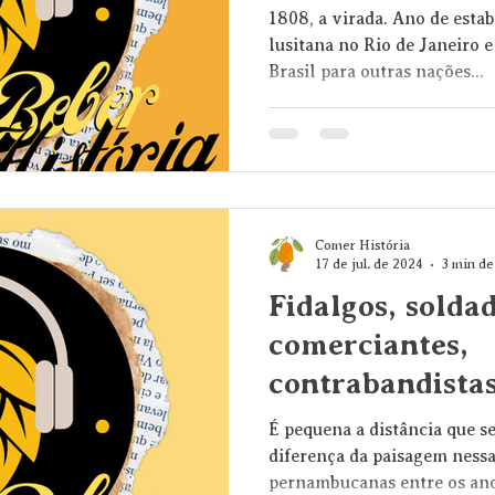
1808, a virada. Ano de esta
lusitana no Rio de Janeiro 
Brasil para outras nações...
Comer História
17 de jul. de 2024
3 min de
Fidalgos, soldad
comerciantes,
contrabandistas
cerveja | Beber
É pequena a distância que s
diferença da paisagem nessa
pernambucanas entre os ano