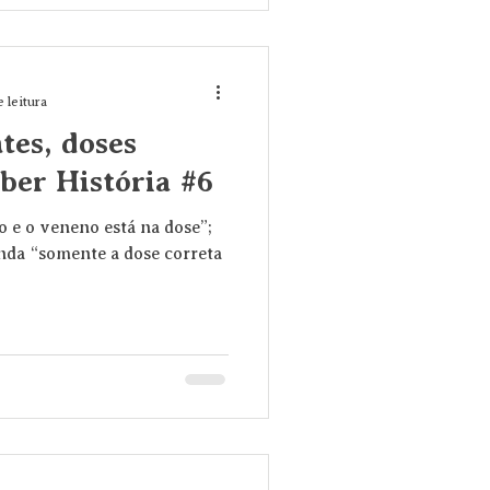
 leitura
tes, doses
eber História #6
o e o veneno está na dose”;
inda “somente a dose correta