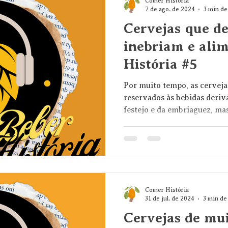
Comer História
7 de ago. de 2024
3 min de
Cervejas que de
inebriam e ali
História #5
Por muito tempo, as cervej
reservados às bebidas deriva
festejo e da embriaguez, mas
Comer História
31 de jul. de 2024
3 min de 
Cervejas de mui