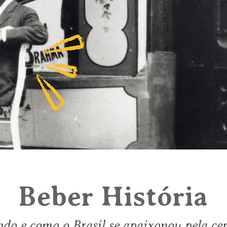
Beber História
do e como o Brasil se apaixonou pela cer