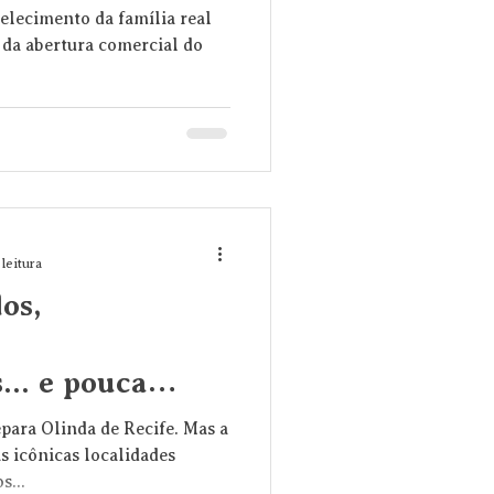
belecimento da família real
e da abertura comercial do
 leitura
os,
... e pouca
 História #2
epara Olinda de Recife. Mas a
s icônicas localidades
s...